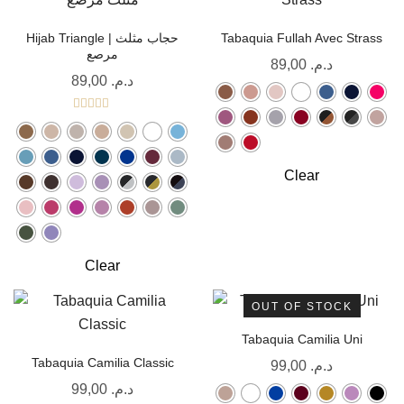
Hijab Triangle | حجاب مثلث
Tabaquia Fullah Avec Strass
مرصع
89,00
د.م.
89,00
د.م.
Note
5.00
sur 5
Clear
Clear
OUT OF STOCK
Tabaquia Camilia Uni
Tabaquia Camilia Classic
99,00
د.م.
99,00
د.م.