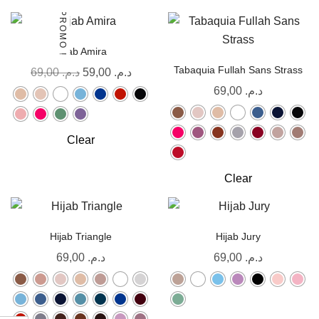
PROMO !
Hijab Amira
Tabaquia Fullah Sans Strass
69,00
د.م.
59,00
د.م.
69,00
د.م.
Clear
Clear
Hijab Triangle
Hijab Jury
69,00
د.م.
69,00
د.م.