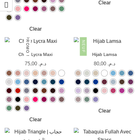
Clear
Clear
PROMO !
NEUF
Chale Lycra Maxi
Hijab Lamsa
75,00
د.م.
80,00
د.م.
Clear
Clear