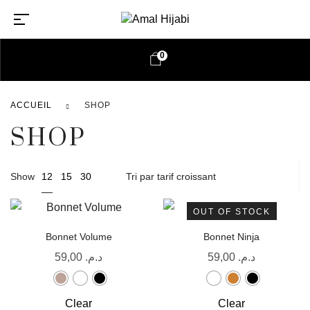
0
ACCUEIL
SHOP
SHOP
12
Show
15
30
OUT OF STOCK
Bonnet Volume
Bonnet Ninja
59,00
د.م.
59,00
د.م.
Clear
Clear