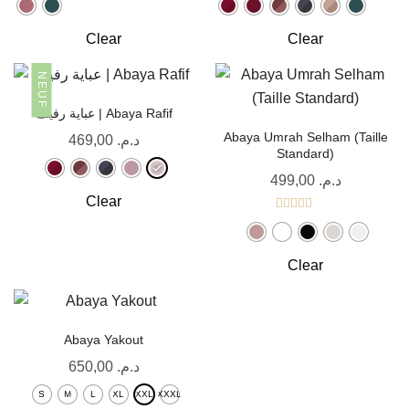
Clear
Clear
NEUF
عباية رفيف | Abaya Rafif
Abaya Umrah Selham (Taille
469,00
د.م.
Standard)
499,00
د.م.
Clear
Note
5.00
sur 5
Clear
Abaya Yakout
650,00
د.م.
S
M
L
XL
XXL
XXXL