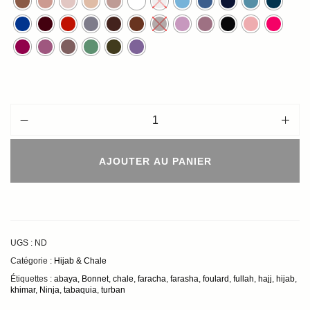
المفضل لديك) •
طريقة الغسيل
: يمكن غسله يدوياً أو في
الغسالة على دورة خفيفة •
AJOUTER AU PANIER
UGS :
ND
Catégorie :
Hijab & Chale
Étiquettes :
abaya
,
Bonnet
,
chale
,
faracha
,
farasha
,
foulard
,
fullah
,
hajj
,
hijab
,
khimar
,
Ninja
,
tabaquia
,
turban