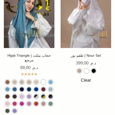
طقم نور | Nour Set
Hijab Triangle | حجاب مثلث
مرصع
399,00
د.م.
89,00
د.م.
Note
5.00
Clear
sur 5