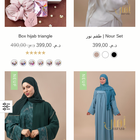
Box hijab triangle
طقم نور | Nour Set
490,00
د.م.
399,00
د.م.
399,00
د.م.
Note
5.00
sur 5
NEUF
NEUF