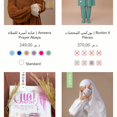
بوركيني للمحجبات | Burkini 4
عباية أميرة للصلاة | Ameera
Prayer Abaya
Pièces
249,00
د.م.
370,00
د.م.
M
L
XL
XXL
Standard
PROMO !
NEUF