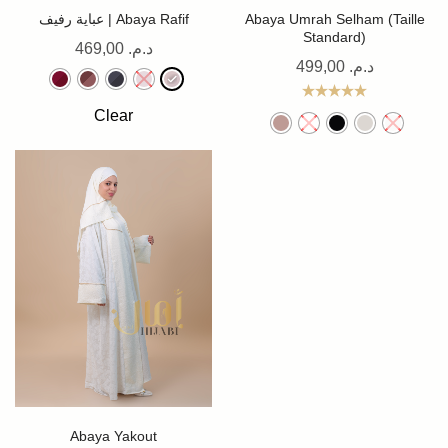
عباية رفيف | Abaya Rafif
Abaya Umrah Selham (Taille
Standard)
469,00
د.م.
499,00
د.م.
Note
5.00
Clear
sur 5
Abaya Yakout