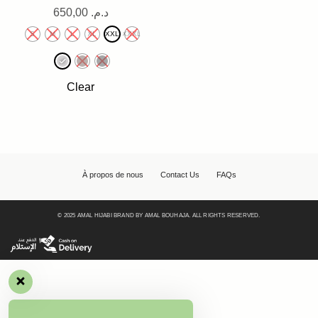
650,00
د.م.
S
M
L
XL
XXL
XXXL
Clear
À propos de nous
Contact Us
FAQs
© 2025 AMAL HIJABI BRAND BY AMAL BOUHAJA. ALL RIGHTS RESERVED.