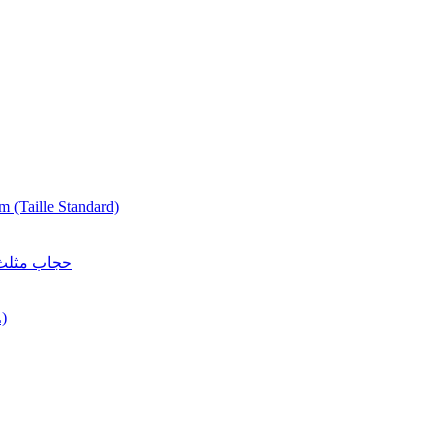
 (Taille Standard)
e | حجاب مثلث مرصع
)