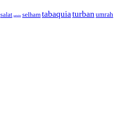
tabaquia
turban
umrah
salat
selham
satain