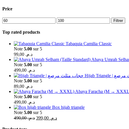
Price
Filtrer
Top rated products
Tabaquia Camilia Classic
Note
5.00
sur 5
99,00
د.م.
Abaya Umrah Selham
Note
5.00
sur 5
499,00
د.م.
Hijab Triangl
Note
5.00
sur 5
89,00
د.م.
Abaya Faracha (M → XXXL
Note
5.00
sur 5
499,00
د.م.
Box hijab triangle
Note
5.00
sur 5
490,00
د.م.
399,00
د.م.