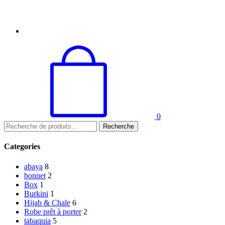
0
Recherche
Categories
abaya
8
bonnet
2
Box
1
Burkini
1
Hijab & Chale
6
Robe prêt à porter
2
tabaquia
5