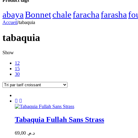
Product tags
abaya
Bonnet
chale
faracha
farasha
fo
Accueil
/
tabaquia
tabaquia
Show
12
15
30
Tabaquia Fullah Sans Strass
69,00
د.م.