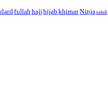
ulard
fullah
hajj
hijab
khimar
Ninja
salah